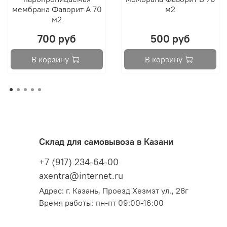
препятствует грибковому заражению и
мембрана Фаворит А 70
м2
коррозии элементов конструкции
м2
снижает потери тепла за счет создания
700 руб
500 руб
дополнительного изолирующего экрана
2. гидроизоляция:
В корзину
В корзину
защищает от попадания в конструкцию влаги
из внешней среды
защищает от ветра
предотвращает потери тепла в холодный
период
в цементных стяжках полностью
Склад для самовывоза в Казани
предотвращает уход цементного молочка в
+7 (917) 234-64-00
нижлежащие конструкции, способствуя
axentra@internet.ru
набору бетоном необходимых прочностных
характеристик
Адрес: г. Казань, Проезд Хезмэт ул., 28г
Время работы: пн-пт 09:00-16:00
Область применения: