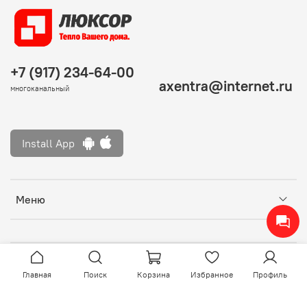
устанавливается с внутренней стороны
утеплителя в конструкциях утепленной
кровли и стен. Укладывается с плотным
прилеганием гладкой стороной к утеплителю,
+7 (917) 234-64-00
шероховатой стороной внутрь помещения
axentra@internet.ru
многоканальный
2. гидроизоляция:
укладывается на обрешетку или настил из
Install App
досок гладкой стороной наружу
Меню
Главная
Поиск
Корзина
Избранное
Профиль