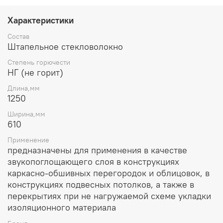
Возможна бесплатная доставка*. Более подробно
Характеристики
уточняйте по телефону указанному на сайте.
Состав
Штапельное стекловолокно
Степень горючести
НГ (не горит)
Длина,мм
1250
Ширина,мм
610
Применение
предназначены для применения в качестве
звукопоглощающего слоя в конструкциях
каркасно-обшивных перегородок и облицовок, в
конструкциях подвесных потолков, а также в
перекрытиях при не нагружаемой схеме укладки
изоляционного материала