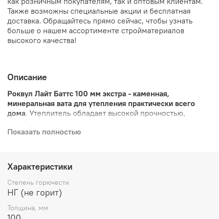
как розничным покупателям, так и оптовым клиентам.
Также возможны специальные акции и бесплатная
доставка. Обращайтесь прямо сейчас, чтобы узнать
больше о нашем ассортименте стройматериалов
высокого качества!
Описание
Роквул Лайт Баттс 100 мм экстра - каменная,
минеральная вата для утепления практически всего
дома
. Утеплитель обладает высокой прочностью,
устойчив к горению, не плавится и не теряет формы, не
Показать полностью
склонен к усадке ( свойства каменной ваты, минваты).
Применяются для теплоизоляции пола, скатных кровель
и мансард, перекрытий и перегородок, каркасных стен,
стен, отделанных сайдингом, в колодезную кладку и
Характеристики
вент фасад.
Степень горючести
Преимущества теплоизоляционного
НГ (не горит)
материала ROCKWOOL:
Толщина, мм
100
Гарантия 50 лет;