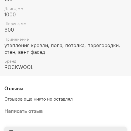
Не горит;
Длина,мм
Утеплитель дышит;
1000
Не разлагается;
Экологичная минвата;
Ширина,мм
Влагостойкий;
600
Применение
утепления кровли, пола, потолка, перегородки,
стен, вент фасад
Бренд
ROCKWOOL
Отзывы
Отзывов еще никто не оставлял
Написать отзыв